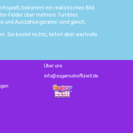
hspielt, bekommt ein realistisches Bild.
ator-Felder über mehrere Tumbles
le und Auszahlungsraten sind gleich.
 Sie kostet nichts, liefert aber wertvolle
Über uns
info@sugarrushoffiziell.de
ngen