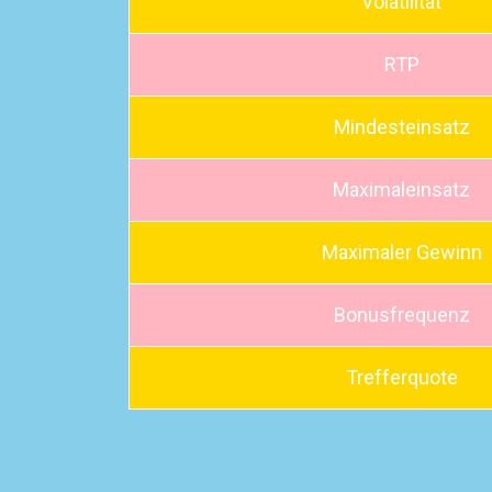
Volatilität
RTP
Mindesteinsatz
Maximaleinsatz
Maximaler Gewinn
Bonusfrequenz
Trefferquote