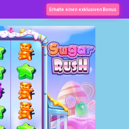
Erhalte einen exklusiven Bonus