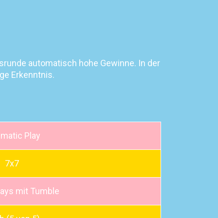
nusrunde automatisch hohe Gewinne. In der
ge Erkenntnis.
matic Play
7x7
Pays mit Tumble