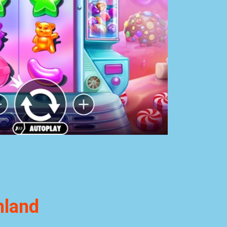
hland