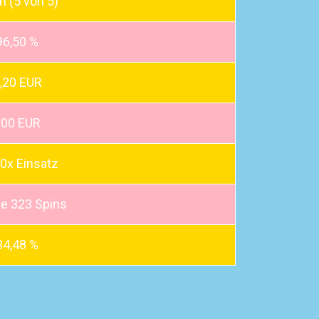
 (5 von 5)
96,50 %
,20 EUR
100 EUR
0x Einsatz
lle 323 Spins
34,48 %