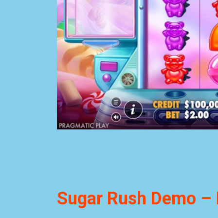
Sugar Rush Demo – K