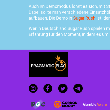
Auch im Demomodus lohnt es sich, mit Str
Dabei sollte man verschiedene Einsatzhöh
aufbauen. Die Demo in
Sugar Rush
ist ide
Wer in Deutschland Sugar Rush spielen möch
Erfahrung für den Moment, in dem es um 