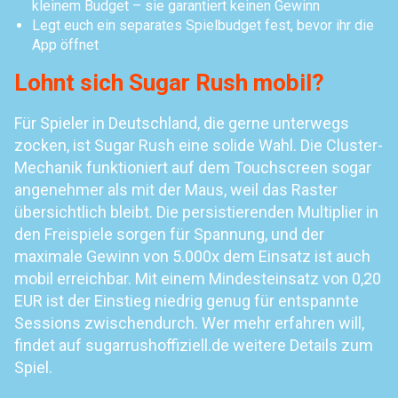
kleinem Budget – sie garantiert keinen Gewinn
Legt euch ein separates Spielbudget fest, bevor ihr die
App öffnet
Lohnt sich Sugar Rush mobil?
Für Spieler in Deutschland, die gerne unterwegs
zocken, ist Sugar Rush eine solide Wahl. Die Cluster-
Mechanik funktioniert auf dem Touchscreen sogar
angenehmer als mit der Maus, weil das Raster
übersichtlich bleibt. Die persistierenden Multiplier in
den Freispiele sorgen für Spannung, und der
maximale Gewinn von 5.000x dem Einsatz ist auch
mobil erreichbar. Mit einem Mindesteinsatz von 0,20
EUR ist der Einstieg niedrig genug für entspannte
Sessions zwischendurch. Wer mehr erfahren will,
findet auf sugarrushoffiziell.de weitere Details zum
Spiel.