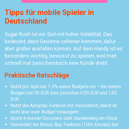
Tipps für mobile Spieler in
Deutschland
Sugar Rush ist ein Slot mit hoher Volatilität. Das
bedeutet, dass Gewinne seltener kommen, dafür
aber größer ausfallen können. Auf dem Handy ist es
besonders wichtig, bewusst zu spielen, weil man
schnell mal zwischendurch eine Runde dreht.
Praktische Ratschläge
Setzt pro Spin nur 1-3% eures Budgets ein – bei einem
Budget von 50 EUR also zwischen 0,50 EUR und 1,50
EUR
Nutzt die Autoplay-Funktion mit Verlustlimit, damit ihr
nicht über euer Budget hinausgeht
Spielt in kurzen Sessions statt stundenlang am Stück
Vermeidet die Bonus-Buy-Funktion (100x Einsatz) bei