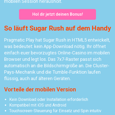
mobilen Session herausholt.
Hol dir jetzt deinen Bonus!
So läuft Sugar Rush auf dem Handy
Pragmatic Play hat Sugar Rush in HTML5 entwickelt,
was bedeutet: kein App-Download nötig. Ihr öffnet
einfach euer bevorzugtes Online-Casino im mobilen
Browser und legt los. Das 7x7-Raster passt sich
automatisch an die Bildschirmgröße an. Die Cluster-
Pays-Mechanik und die Tumble-Funktion laufen
flüssig, auch auf älteren Geräten.
Vorteile der mobilen Version
Kein Download oder Installation erforderlich
Kompatibel mit iOS und Android
Touchscreen-Steuerung für Einsatz und Spin intuitiv